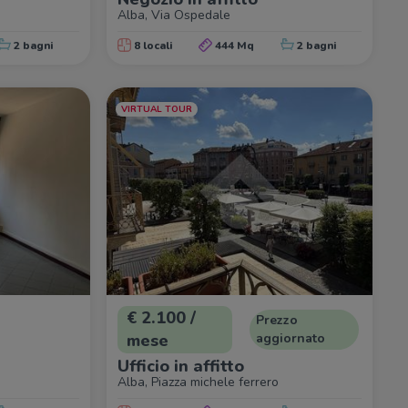
Alba, Via Ospedale
2 bagni
8 locali
444 Mq
2 bagni
VIRTUAL TOUR
€ 2.100 /
Prezzo
mese
aggiornato
Ufficio in affitto
Alba, Piazza michele ferrero