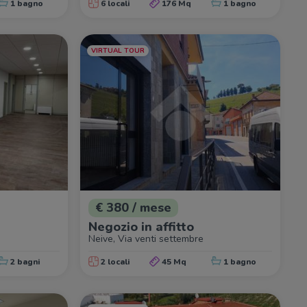
1 bagno
6 locali
176 Mq
1 bagno
VIRTUAL TOUR
€ 380 / mese
Negozio in affitto
Neive, Via venti settembre
2 bagni
2 locali
45 Mq
1 bagno