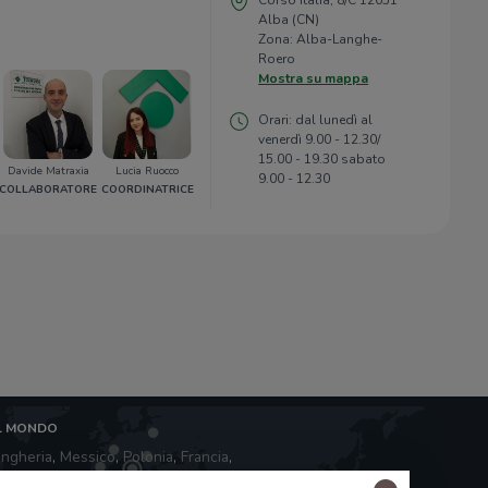
Corso Italia, 8/C 12051
Alba (CN)
Zona: Alba-Langhe-
Roero
Mostra su mappa
Orari: dal lunedì al
venerdì 9.00 - 12.30/
15.00 - 19.30 sabato
Davide Matraxia
Lucia Ruocco
9.00 - 12.30
COLLABORATORE
COORDINATRICE
L MONDO
ngheria
,
Messico
,
Polonia
,
Francia
,
dia
,
Repubblica di San Marino