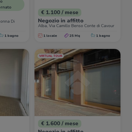
zo
ornato
€ 1.100 / mese
Negozio in affitto
donna Di
Alba, Via Camillo Benso Conte di Cavour
1 bagno
1 locale
25 Mq
1 bagno
VIRTUAL TOUR
€ 1.600 / mese
Negozio in affitto