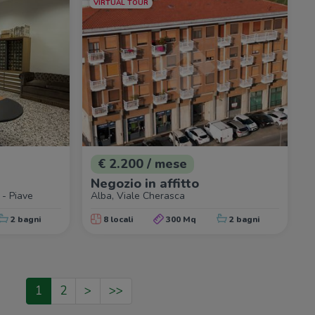
VIRTUAL TOUR
€ 2.200 / mese
Negozio in affitto
 - Piave
Alba, Viale Cherasca
2 bagni
8 locali
300 Mq
2 bagni
1
2
>
>>