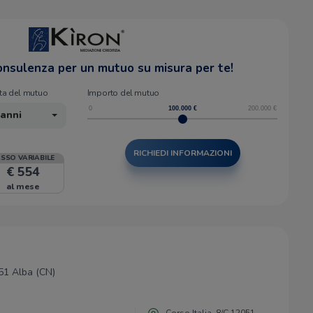
consulenza per un mutuo su misura per te!
ta del mutuo
Importo del mutuo
0
100.000
€
200.000
€
 anni
RICHIEDI INFORMAZIONI
ASSO VARIABILE
€ 554
al mese
051 Alba (CN)