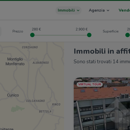
Immobili
Agenzia
Vend
280
2.900
2
Prezzo
Superficie
Immobili in affi
Sono stati trovati 14 immo
VIRTUAL TOUR