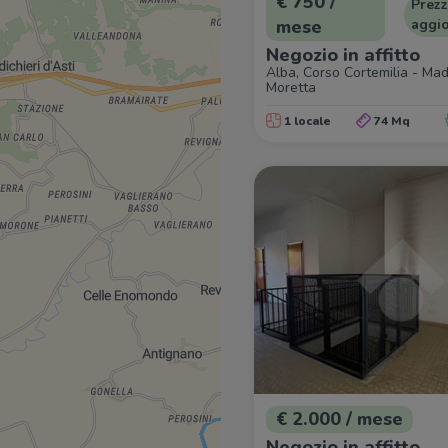
€ 750 /
Prez
mese
aggi
Negozio in affitto
Alba, Corso Cortemilia - Ma
Moretta
1 locale
74 Mq
€ 2.000 / mese
Negozio in affitto