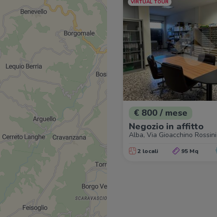
VIRTUAL TOUR
€ 800 / mese
Negozio in affitto
Alba, Via Gioacchino Rossini
2 locali
95 Mq