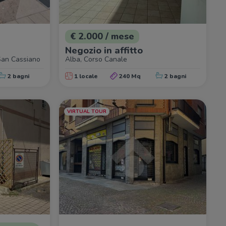
€ 2.000 / mese
Negozio in affitto
 San Cassiano
Alba, Corso Canale
2 bagni
1 locale
240 Mq
2 bagni
VIRTUAL TOUR