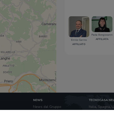
Paola Bongiovanni
AFFILIATA
Enrico Garino
AFFILIATO
NEWS
TECNOCASA NE
News dal Gruppo
Italia
,
Spagna
,
U
l Gruppo
Tecnocasa
Tunisia
,
Thailan