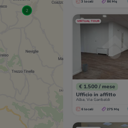
3 locali
86 Mq
VIRTUAL TOUR
€ 1.500 / mese
Ufficio in affitto
Alba, Via Garibaldi
6 locali
275 Mq