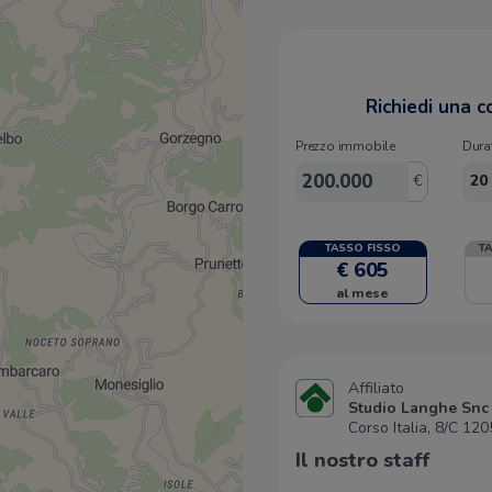
Richiedi una 
Prezzo immobile
Dura
€
20
TASSO FISSO
T
€ 605
al mese
Affiliato
Studio Langhe Snc
Corso Italia, 8/C 12
Il nostro staff