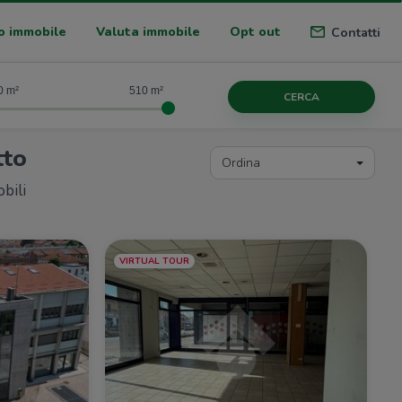
o immobile
Valuta immobile
Opt out
Contatti
0
510
CERCA
tto
Ordina
bili
VIRTUAL TOUR